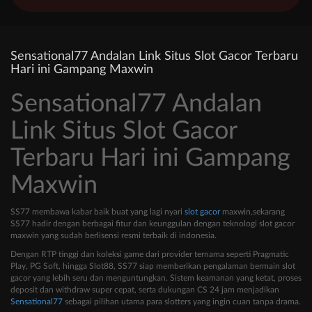
Sensational77 Andalan Link Situs Slot Gacor Terbaru
Hari ini Gampang Maxwin
Sensational77 Andalan
Link Situs Slot Gacor
Terbaru Hari ini Gampang
Maxwin
SS77 membawa kabar baik buat yang lagi nyari
slot gacor
maxwin,sekarang
SS77 hadir dengan berbagai fitur dan keunggulan dengan teknologi slot gacor
maxwin yang sudah berlisensi resmi terbaik di indonesia.
Dengan RTP tinggi dan koleksi game dari provider ternama seperti Pragmatic
Play, PG Soft, hingga Slot88, SS77 siap memberikan pengalaman bermain slot
gacor yang lebih seru dan menguntungkan. Sistem keamanan yang ketat, proses
deposit dan withdraw super cepat, serta dukungan CS 24 jam menjadikan
Sensational77
sebagai pilihan utama para slotters yang ingin cuan tanpa drama.