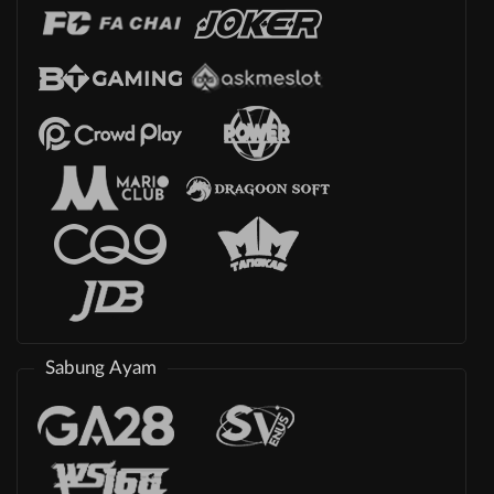
Sabung Ayam