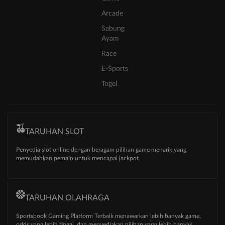
Arcade
Sabung
Ayam
Race
E-Sports
Togel
TARUHAN SLOT
Penyedia slot online dengan beragam pilihan game menarik yang
memudahkan pemain untuk mencapai jackpot
TARUHAN OLAHRAGA
Sportsbook Gaming Platform Terbaik menawarkan lebih banyak game,
odds yang lebih tinggi, dan menyediakan pilihan yang lebih banyak