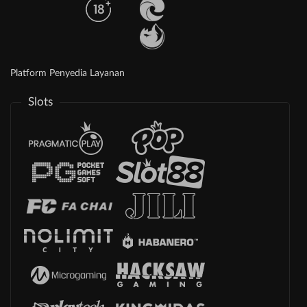
Platform Penyedia Layanan
Slots