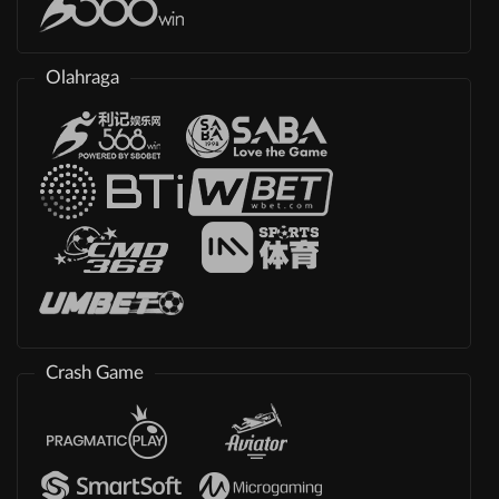
Olahraga
Crash Game