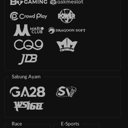
Sabung Ayam
Race
E-Sports