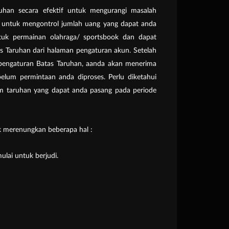
uhan secara efektif untuk mengurangi masalah
 untuk mengontrol jumlah uang yang dapat anda
tuk permainan olahraga/ sportsbook dan dapat
as Taruhan dari halaman pengaturan akun. Setelah
 pengaturan Batas Taruhan, aanda akan menerima
elum permintaan anda diproses. Perlu diketahui
 taruhan yang dapat anda pasang pada periode
 merenungkan beberapa hal :
lai untuk berjudi.