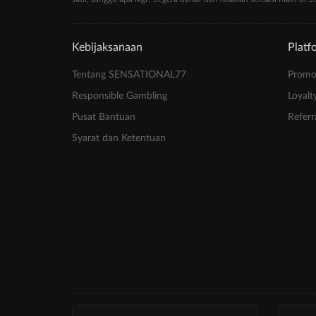
Kebijaksanaan
Platf
Tentang SENSATIONAL77
Promo
Responsible Gambling
Loyalt
Pusat Bantuan
Referr
Syarat dan Ketentuan