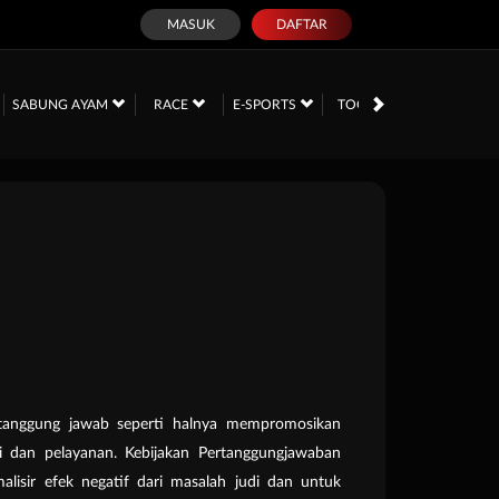
MASUK
DAFTAR
PROMOSI
SABUNG AYAM
RACE
E-SPORTS
TOGEL
anggung jawab seperti halnya mempromosikan
i dan pelayanan. Kebijakan Pertanggungjawaban
sir efek negatif dari masalah judi dan untuk