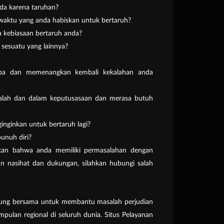
da karena taruhan?
aktu yang anda habiskan untuk bertaruh?
 kebiasaan bertaruh anda?
sesuatu yang lainnya?
ba dan memenangkan kembali kekalahan anda
kalah dan dalam keputusasaan dan merasa butuh
nginkan untuk bertaruh lagi?
unuh diri?
kan bahwa anda memiliki permasalahan dengan
n nasihat dan dukungan, silahkan hubungi salah
bung bersama untuk membantu masalah perjudian
ulan regional di seluruh dunia. Situs Pelayanan