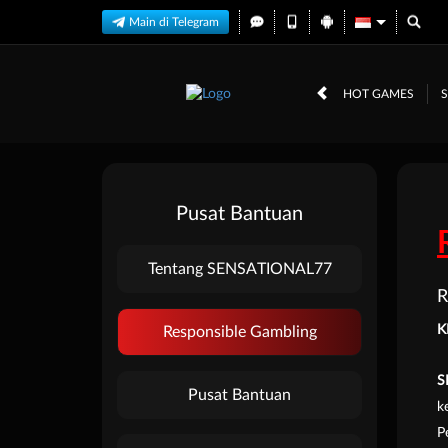
Main di Telegram
HOT GAMES
Pusat Bantuan
Tentang SENSATIONAL77
R
K
Responsible Gambling
S
Pusat Bantuan
k
P