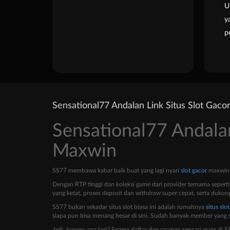
U
y
p
Sensational77 Andalan Link Situs Slot Gac
Sensational77 Andalan
Maxwin
SS77 membawa kabar baik buat yang lagi nyari
slot gacor
maxwin,s
Dengan RTP tinggi dan koleksi game dari provider ternama seper
yang ketat, proses deposit dan withdraw super cepat, serta duk
SS77 bukan sekadar situs slot biasa ini adalah rumahnya
situs slo
siapa pun bisa menang besar di sini. Sudah banyak member yang s
Jadi, tunggu apa lagi? Segera daftar dan rasakan sensasi main di S