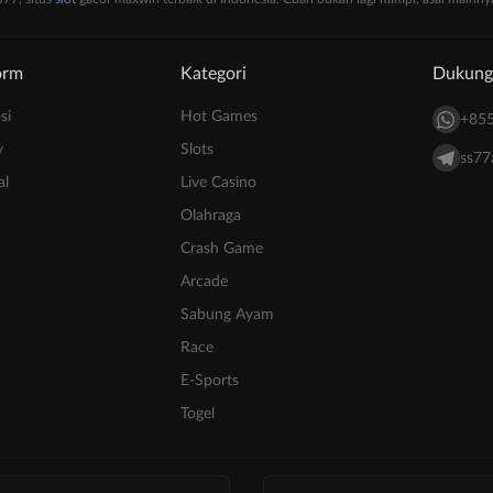
orm
Kategori
Dukung
si
Hot Games
+85
y
Slots
ss77
al
Live Casino
Olahraga
Crash Game
Arcade
Sabung Ayam
Race
E-Sports
Togel