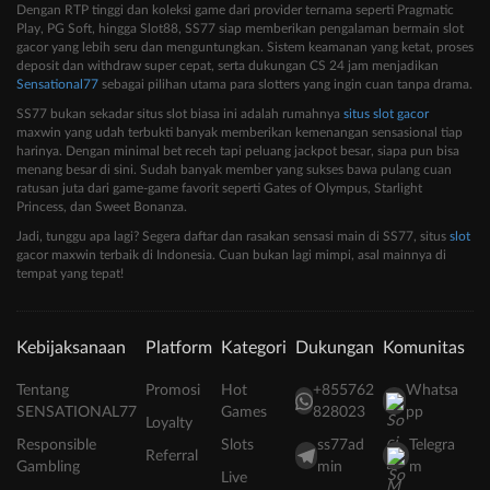
Dengan RTP tinggi dan koleksi game dari provider ternama seperti Pragmatic
Play, PG Soft, hingga Slot88, SS77 siap memberikan pengalaman bermain slot
gacor yang lebih seru dan menguntungkan. Sistem keamanan yang ketat, proses
deposit dan withdraw super cepat, serta dukungan CS 24 jam menjadikan
Sensational77
sebagai pilihan utama para slotters yang ingin cuan tanpa drama.
SS77 bukan sekadar situs slot biasa ini adalah rumahnya
situs slot gacor
maxwin yang udah terbukti banyak memberikan kemenangan sensasional tiap
harinya. Dengan minimal bet receh tapi peluang jackpot besar, siapa pun bisa
menang besar di sini. Sudah banyak member yang sukses bawa pulang cuan
ratusan juta dari game-game favorit seperti Gates of Olympus, Starlight
Princess, dan Sweet Bonanza.
Jadi, tunggu apa lagi? Segera daftar dan rasakan sensasi main di SS77, situs
slot
gacor maxwin terbaik di Indonesia. Cuan bukan lagi mimpi, asal mainnya di
tempat yang tepat!
Kebijaksanaan
Platform
Kategori
Dukungan
Komunitas
Tentang
Promosi
Hot
+855762
Whatsa
SENSATIONAL77
Games
828023
pp
Loyalty
Responsible
Slots
ss77ad
Telegra
Referral
Gambling
min
m
Live