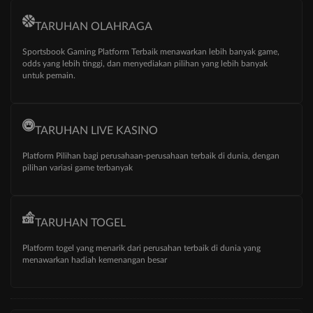
TARUHAN OLAHRAGA
Sportsbook Gaming Platform Terbaik menawarkan lebih banyak game,
odds yang lebih tinggi, dan menyediakan pilihan yang lebih banyak
untuk pemain.
TARUHAN LIVE KASINO
Platform Pilihan bagi perusahaan-perusahaan terbaik di dunia, dengan
pilihan variasi game terbanyak
TARUHAN TOGEL
Platform togel yang menarik dari perusahan terbaik di dunia yang
menawarkan hadiah kemenangan besar