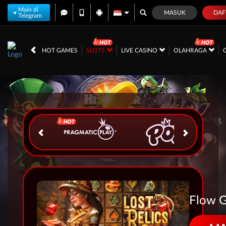
Main di
MASUK
DAF
Telegram
IDR
12,673,350,
HOT GAMES
SLOTS
LIVE CASINO
OLAHRAGA
Flow 