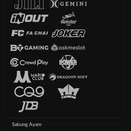
Sabung Ayam