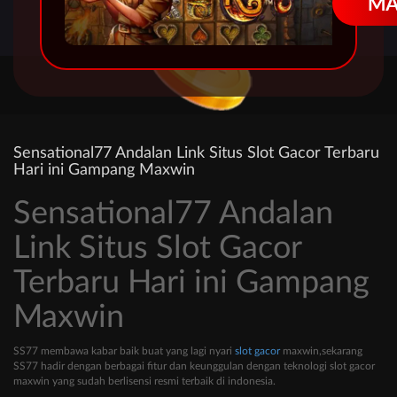
MA
Sensational77 Andalan Link Situs Slot Gacor Terbaru
Hari ini Gampang Maxwin
Sensational77 Andalan
Link Situs Slot Gacor
Terbaru Hari ini Gampang
Maxwin
SS77 membawa kabar baik buat yang lagi nyari
slot gacor
maxwin,sekarang
SS77 hadir dengan berbagai fitur dan keunggulan dengan teknologi slot gacor
maxwin yang sudah berlisensi resmi terbaik di indonesia.