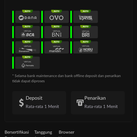
* Selama bank maintenance dan bank offline deposit dan penarikan
tidak dapat diproses
Deposit
Penarikan
Rata-rata 1 Menit
Rata-rata 1 Menit
Bersertifikasi
Tanggung
Browser