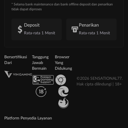
* Selama bank maintenance dan bank offline deposit dan penarikan
tidak dapat diproses
Deposit
Penarikan
Rata-rata 1 Menit
Rata-rata 1 Menit
Bersertifikasi
Tanggung
Browser
Dari
Jawab
Yang
Bermain
Didukung
©2026 SENSATIONAL77.
Hak cipta dilindungi | 18+
Platform Penyedia Layanan