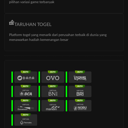
pilihan variasi game terbanyak
TARUHAN TOGEL
Platform togel yang menarik dari perusahan terbaik di dunia yang
menawarkan hadiah kemenangan besar