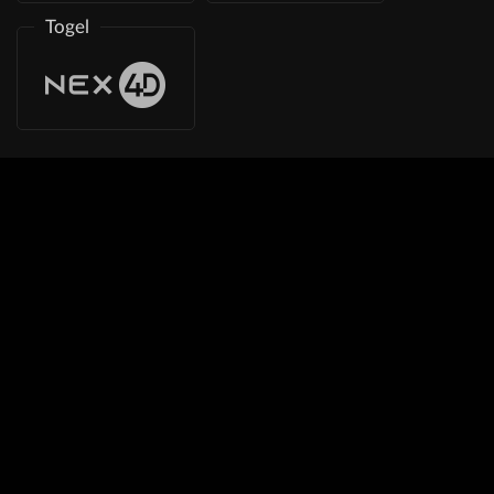
Togel