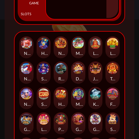
GAME
SLOTS
Nexus Koi Gate
Hot Hot Nexus
Nexus Wealth Inn
Mystic Fortune Nexus
Lucky Lucky Nexus
Laughing Buddha Nexus
Nexus Knockout Football Rush
Soju Bomb
Raiden Shogun
Daruma Impact
Japanese Mask
Taiko Beats
Nine Tails
Shoguns Land
Hey Sushi
Meow Janken
Koi Koi Treasure
Fortune Dragon Joy
Gold Koi Fortune
Lucky Durian
Prosperity Horse
Golden Taj Mahal
Genie's Showtime
5 Lucky Lions