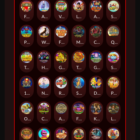
Frontier Fortunes
Arctic Hunt
Valentine Monchy
Legend Of Nezha
All For One
Scopa
Pumpkin Patch
Wild Flow
Flying High
Mighty Medusa
CashReef
Queen Of Queens 2
Tooty Fruity Fruits
Hot Hot Summer
Golden Unicorn
Tower Of Pizza
Grape Escape
Slime Party
12 Zodiacs
Nuwa
Ruffled Up
Siren's Spell
Disco Funk
Prost!
Orbs Of Atlantis
Cashosaurus
Azlangold
Fruity Halloween
King Tuts Tomb
London Hunter