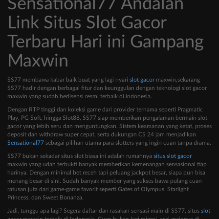
Sensational77 Andalan
Link Situs Slot Gacor
Terbaru Hari ini Gampang
Maxwin
SS77 membawa kabar baik buat yang lagi nyari
slot gacor
maxwin,sekarang
SS77 hadir dengan berbagai fitur dan keunggulan dengan teknologi slot gacor
maxwin yang sudah berlisensi resmi terbaik di indonesia.
Dengan RTP tinggi dan koleksi game dari provider ternama seperti Pragmatic
Play, PG Soft, hingga Slot88, SS77 siap memberikan pengalaman bermain slot
gacor yang lebih seru dan menguntungkan. Sistem keamanan yang ketat, proses
deposit dan withdraw super cepat, serta dukungan CS 24 jam menjadikan
Sensational77
sebagai pilihan utama para slotters yang ingin cuan tanpa drama.
SS77 bukan sekadar situs slot biasa ini adalah rumahnya
situs slot gacor
maxwin yang udah terbukti banyak memberikan kemenangan sensasional tiap
harinya. Dengan minimal bet receh tapi peluang jackpot besar, siapa pun bisa
menang besar di sini. Sudah banyak member yang sukses bawa pulang cuan
ratusan juta dari game-game favorit seperti Gates of Olympus, Starlight
Princess, dan Sweet Bonanza.
Jadi, tunggu apa lagi? Segera daftar dan rasakan sensasi main di SS77, situs
slot
gacor maxwin terbaik di Indonesia. Cuan bukan lagi mimpi, asal mainnya di