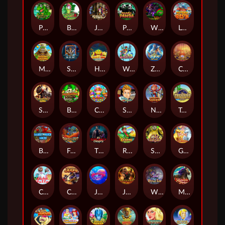
Pucker Up Prince
Buggy Bonus
Jungle Rumble
Panda Panda
Wicked Witch
Loony Blox
Mount Mazuma
SOS
Happy Ape
Weird Science
Zeus Deluxe
Crystopia
Steampunk Plinko
Blackbeards Bounty
Candy Tower
Super Strike
Naughty Wukong
Treasure Tomb
Barnstormer Bucks
Fenghuang
The Dead Escape
Rainbowmania
Sir Blingalot
Golden Unicorn Deluxe
Cake Valley
Coyote Crash
JellyFish Flow Ultra
Jugglenaut
Witches Tome
Marvelous Furlongs